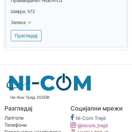
Производител: Hitachi-LG
Шифра: 572
Залиха:
✓
Прегледај
Ни-Ком Трејд 2026©
Разгледај
Социјални мрежи
Лаптопи
Ni-Com Trejd
Телефони
@nicom_trejd
Персонални компјутери