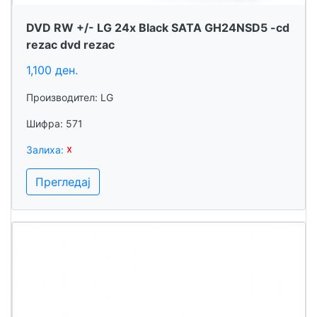
DVD RW +/- LG 24x Black SATA GH24NSD5 -cd
rezac dvd rezac
1,100 ден.
Производител: LG
Шифра: 571
Залиха:
☓
Прегледај