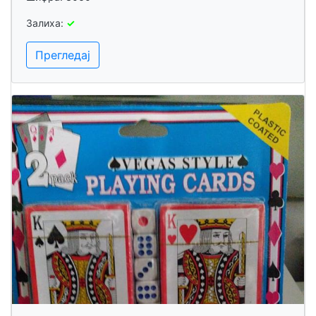
Залиха:
✓
Прегледај