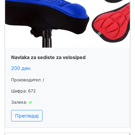
Navlaka za sediste za velosiped
200 ден.
Производител: /
Шифра: 672
Залиха:
✓
Прегледај