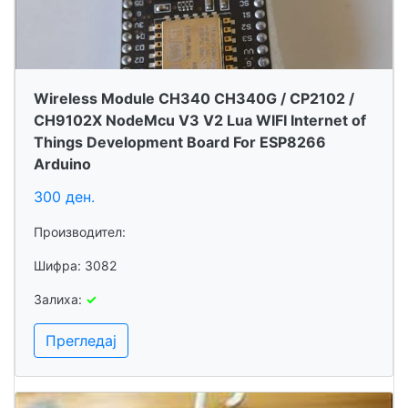
Wireless Module CH340 CH340G / CP2102 /
CH9102X NodeMcu V3 V2 Lua WIFI Internet of
Things Development Board For ESP8266
Arduino
300 ден.
Производител:
Шифра: 3082
Залиха:
✓
Прегледај