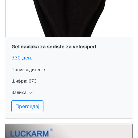
Gel navlaka za sediste za velosiped
330 ден.
Производител: /
Шифра: 673
Залиха:
✓
Прегледај