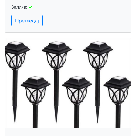
Залиха:
✓
Прегледај