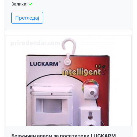
Залиха:
✓
Прегледај
Безжичен аларм за посетители LUCKARM