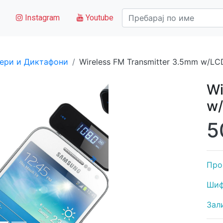
Instagram
Youtube
ери и Диктафони
Wireless FM Transmitter 3.5mm w/LC
Wi
w/
5
Next
Про
Шиф
Зал