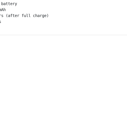
battery

Ah

s (after full charge)

s