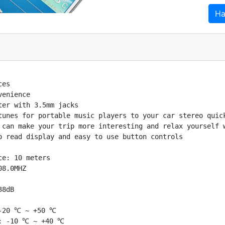
На
es

enience

er with 3.5mm jacks

tunes for portable music players to your car stereo quick
 can make your trip more interesting and relax yourself w
o read display and easy to use button controls

e: 10 meters

8.0MHZ

8dB

-20 ℃ ~ +50 ℃

: -10 ℃ ~ +40 ℃
