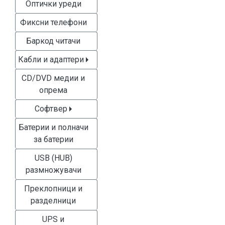
Оптички уреди
Фиксни телефони
Баркод читачи
Кабли и адаптери
CD/DVD медии и
опрема
Софтвер
Батерии и полначи
за батерии
USB (HUB)
размножувачи
Преклопници и
разделници
UPS и