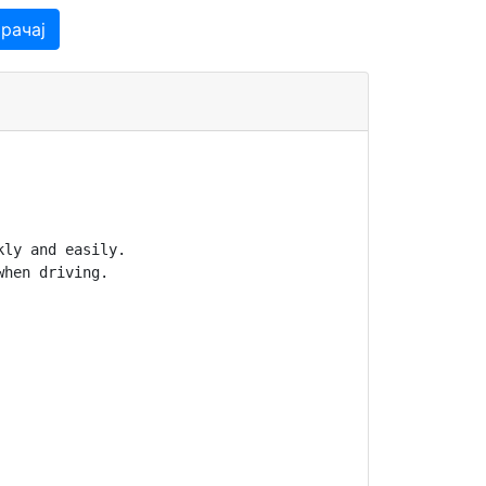
рачај
ly and easily.

hen driving.
