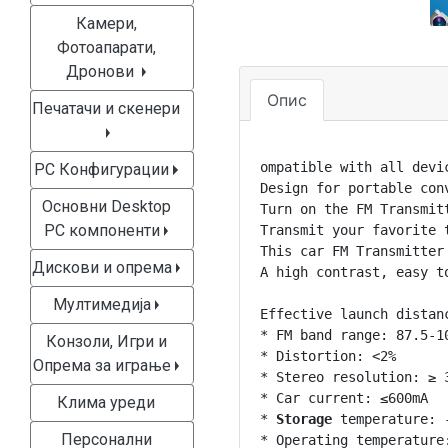
Камери,
Фотоапарати,
Дронови
Опис
Печатачи и скенери
ompatible with all devic
PC Конфигурации
Design for portable conv
Основни Desktop
Turn on the FM Transmitt
PC компоненти
Transmit your favorite 
This car FM Transmitter
Дискови и опрема
A high contrast, easy t
Мултимедија
Effective launch distanc
* FM band range: 87.5-10
Конзоли, Игри и
* Distortion: <2%

Опрема за играње
* Stereo resolution: ≥ 3
* Car current: ≤600mA

Клима уреди
* 
Storage
 temperature: 
Персонални
* Operating temperature