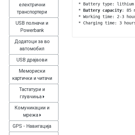
* Battery type: lithium 
електрични
* 
Battery capacity
: 85 m
транспортери
* Working time: 2-3 hour
USB полначи и
* Charging time: 3 hour
Powerbank
Додатоци за во
автомобил
USB драјвови
Мемориски
картички и читачи
Тастатури и
глувчиња
Комуникации и
мрежа
GPS - Навигација