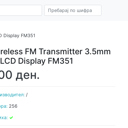
D Display FM351
reless FM Transmitter 3.5mm
LCD Display FM351
00 ден.
изводител:
/
ра:
256
иха:
✓