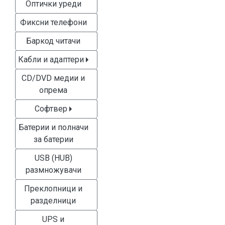
Оптички уреди
Фиксни телефони
Баркод читачи
Кабли и адаптери
CD/DVD медии и
опрема
Софтвер
Батерии и полначи
за батерии
USB (HUB)
размножувачи
Преклопници и
разделници
UPS и