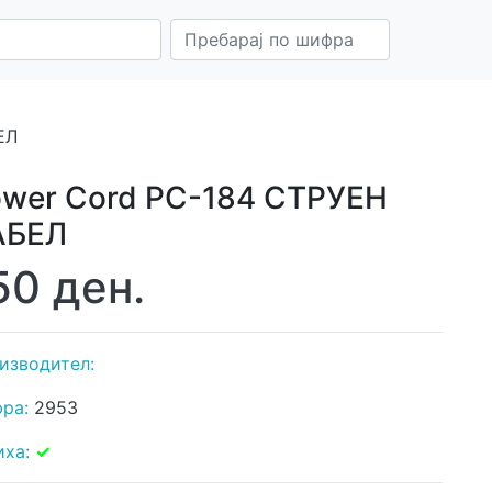
ЕЛ
wer Cord PC-184 СТРУЕН
АБЕЛ
50 ден.
изводител:
ра:
2953
иха:
✓