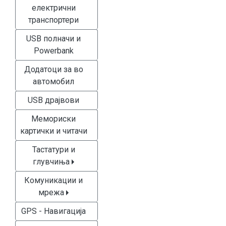
електрични
транспортери
USB полначи и
Powerbank
Додатоци за во
автомобил
USB драјвови
Мемориски
картички и читачи
Тастатури и
глувчиња
Комуникации и
мрежа
GPS - Навигација