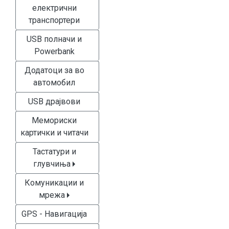
електрични
транспортери
USB полначи и
Powerbank
Додатоци за во
автомобил
USB драјвови
Мемориски
картички и читачи
Тастатури и
глувчиња
Комуникации и
мрежа
GPS - Навигација