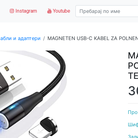
Instagram
Youtube
абли и адаптери
MAGNETEN USB-C KABEL ZA POLNEN
M
P
TE
3
Про
Шиф
Зал