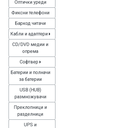
Оптички уреди
Фиксни телефони
Баркод читачи
Кабли и адаптери
CD/DVD медии и
опрема
Софтвер
Батерии и полначи
за батерии
USB (HUB)
размножувачи
Преклопници и
разделници
UPS и