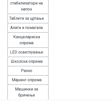
стабилизатори на
напон
Таблети за цртање
Алати и помагала
Канцелариска
опрема
LED осветлување
Школска опрема
Разно
Мајнинг опрема
Машинки за
бричење