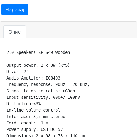
Нарачај
Опис
2.0 Speakers SP-649 wooden

Output power: 2 x 3W (RMS)

Diver: 2"

Audio Amplifer: IC8403

Frequency response: 90Hz - 20 kHz,

Signal to noise ratio: >60db

Input sensitivity: 600+/-100mV

Distortion:<3%

In-line volume control

Interface: 3,5 mm stereo

Cord lenght:  1 m

Dimensions: 